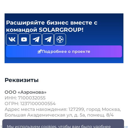
Расширяйте бизнес вместе с
командой SOLARGROUP!
Подробнее о проекте
Реквизиты
ООО «Аэронова»
ИНН: 7100032055
ОГРН: 1237100000554
Адрес места нахождения: 127299, город Москва,
Большая Академическая ул, д. 5а, помещ. 8/4
Мы используем cookies, чтобы вам было удобнее
This site is protected by reCAPTCHA and the Google
Privacy Policy
and
Terms of Service