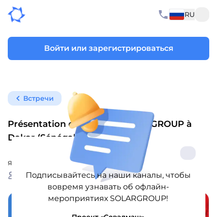
RU
Войти или зарегистрироваться
Встречи
Présentation des projets SOLARGROUP à
Dakar (Sénégal)
Язык презентации: Français
23. maj 2026, 11:00
Подписывайтесь на наши каналы, чтобы
34
Участников: 11
вовремя узнавать об офлайн-
мероприятиях SOLARGROUP!
Проект «Совэлмаш»