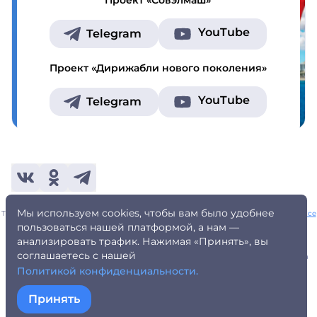
YouTube
Telegram
Проект «Дирижабли нового поколения»
YouTube
Telegram
Мы используем cookies, чтобы вам было удобнее
This site is protected by reCAPTCHA and the Google
Privacy Policy
and
Terms of Service
apply.
пользоваться нашей платформой, а нам —
Уведомление для регулирующих органов
Уведомление для физических лиц
анализировать трафик. Нажимая «Принять», вы
Предупреждение о рисках
Политика конфиденциальности
соглашаетесь с нашей
Персональные данные (ФЗ-152/242)
Правила пользования
Оферта
AML политика
Контакты
Политикой конфиденциальности.
Принять