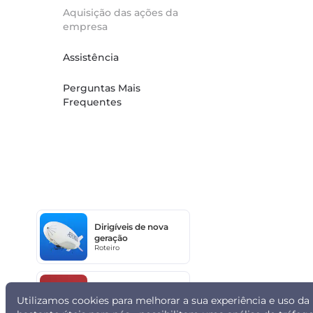
Aquisição das ações da
empresa
Assistência
Perguntas Mais
Frequentes
Dirigíveis de nova
geração
Roteiro
Sovelmash
Utilizamos cookies para melhorar a sua experiência e uso 
Roteiro