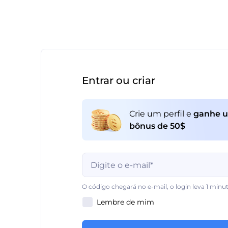
Entrar ou criar
Crie um perfil e
ganhe 
bônus de 50$
Este campo é obrigatório
O código chegará no e-mail, o login leva 1 minu
Lembre de mim
Este campo é obrigatório