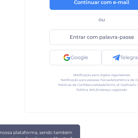
Continuar com e-mail
ou
Entrar com palavra-passe
Google
Telegr
Notificação para órgãos reguladores
Notificação para pessoas físicas
Advertência de ri
Políticas de Confidencialidade
Terms of Use
Public 
Política AML
Endereço registado
da nossa plataforma, sendo também