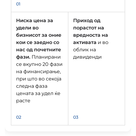
01
Ниска цена за
Приход од
удели во
порастот на
бизнисот за оние
вредноста на
кои се заедно со
активата
и во
нас од почетните
облик на
фази.
Планирани
дивиденди
се вкупно 20 фази
на финансирање,
при што во секоја
следна фаза
цената за удел ќе
расте
02
03