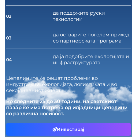
да поддржите руски
02
технологии
да остварите поголем приход
03
со партнерската програма
да ја подобрите екологијата и
04
инфраструктурата
Цепелините ќе решат проблеми во
индустријата, екологијата, логистиката и во
секојдневниот живот.
Во следните 25 до 30 години, на светскиот
пазар ќе има потреба од илјадници цепелини
со различна носивост.
Инвестирај