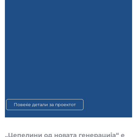
Повеќе детали за проектот
„Цепелини од новата генерација“ е