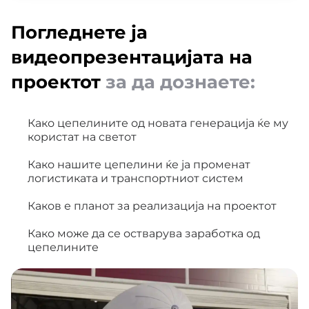
Погледнете ја
видеопрезентацијата на
проектот
за да дознаете:
Како цепелините од новата генерација ќе му
користат на светот
Како нашите цепелини ќе ја променат
логистиката и транспортниот систем
Каков е планот за реализација на проектот
Како може да се остварува заработка од
цепелините