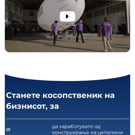
Станете косопственик на
бизнисот, за
да заработувате од
01
конструирање на цепелини