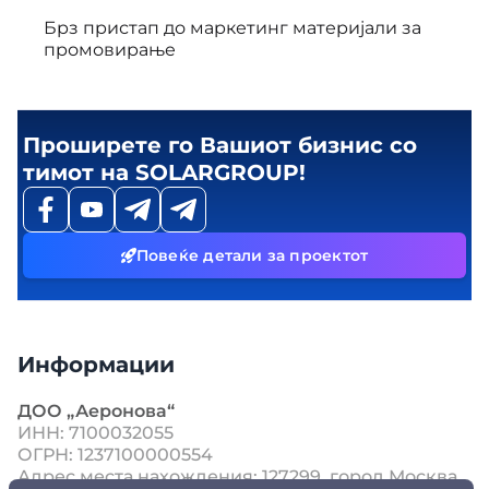
Брз пристап до маркетинг материјали за
промовирање
Проширете го Вашиот бизнис со
тимот на SOLARGROUP!
Повеќе детали за проектот
Информации
ДОО „Аеронова“
ИНН: 7100032055
ОГРН: 1237100000554
Адрес места нахождения: 127299, город Москва,