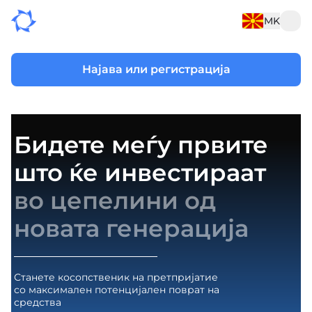
MK
Најава или регистрација
Бидете меѓу првите
што ќе инвестираат
во цепелини од
новата генерација
Станете косопственик на претпријатие
со максимален потенцијален поврат на
средства