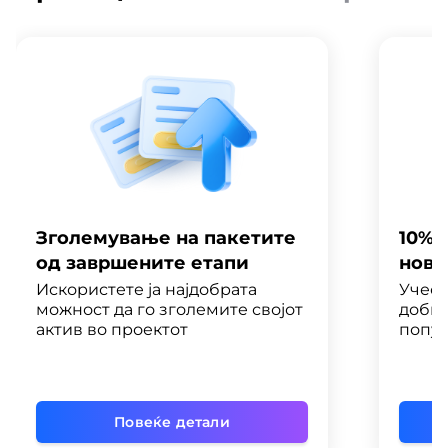
Зголемување на пакетите
10% 
од завршените етапи
нов 
Искористете ја најдобрата
Учест
можност да го зголемите својот
добиј
актив во проектот
попус
Повеќе детали