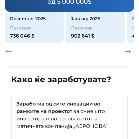
од 5 000 000$
December 2025
January 2026
F
Примено
Примено
Пр
736 046
$
902 641
$
44
Како ќе заработувате?
Заработка од сите иновации во
рамките на проектот
за оние што
инвестираат во основањето на
матичната компанија „АЕРОНОВА“