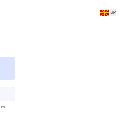
MK
 ќе