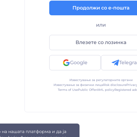
Ова поле е задолжително
Продолжи со е-пошта
или
Влезете со лозинка
Google
Telegr
Известување за регулаторните органи
Известување за физички лица
Risk disclosure
Privac
Terms of Use
Public Offer
AML policy
Registered ad
на нашата платформа и да ја