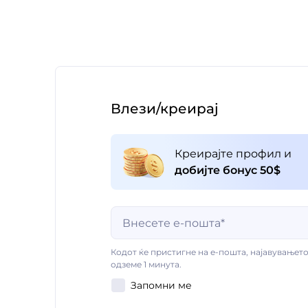
Влези/креирај
Креирајте профил и
добијте бонус 50$
Ова поле е задолжително
Кодот ќе пристигне на е-пошта, најавувањето
одземе 1 минута.
Запомни ме