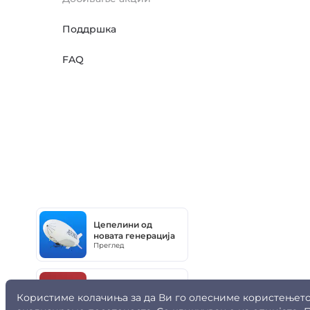
Поддршка
FAQ
Цепелини од
новата генерација
Преглед
Совелмаш
Користиме колачиња за да Ви го олесниме користењето 
Преглед