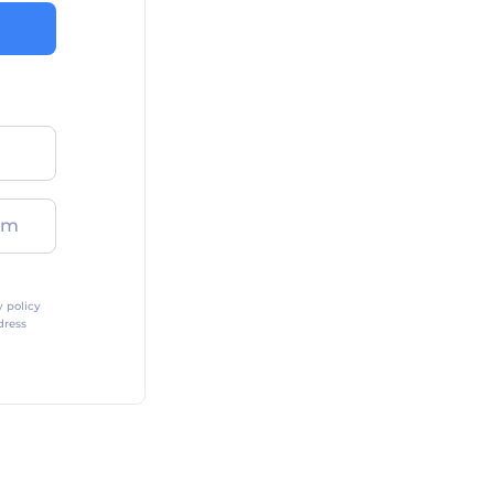
am
y policy
dress