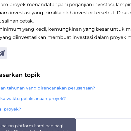
alam proyek menandatangani perjanjian investasi, lampi
am investasi yang dimiliki oleh investor tersebut. Dok
salinan cetak.
 minimum yang kecil, kemungkinan yang besar untuk 
yang diinvestasikan membuat investasi dalam proyek m
dasarkan topik
an tahunan yang direncanakan perusahaan?
gka waktu pelaksanaan proyek?
si proyek?
akan platform kami dan bagi