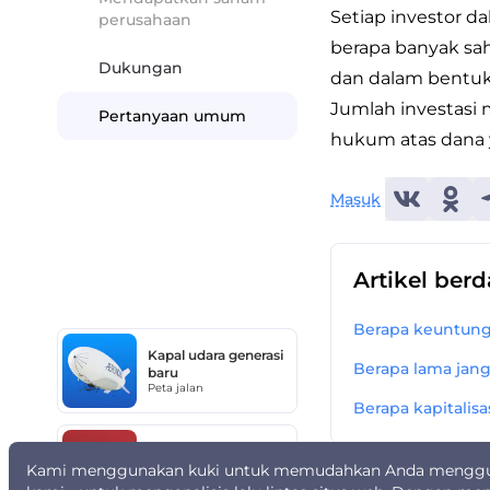
Setiap investor d
perusahaan
berapa banyak sah
Dukungan
dan dalam bentuk 
Jumlah investasi
Pertanyaan umum
hukum atas dana 
Masuk
Artikel ber
Berapa keuntung
Kapal udara generasi
Berapa lama jan
baru
Peta jalan
Berapa kapitalisa
Sovelmash
Kami menggunakan kuki untuk memudahkan Anda menggun
Peta jalan