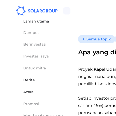
Laman utama
Dompet
Semua topik
Berinvestasi
Apa yang di
Investasi saya
Untuk mitra
Proyek Kapal Udara
negara mana pun, 
Berita
pemilik bisnis i
Acara
Setiap investor 
Promosi
saham 49%) perus
perusahaan saham
Mendapatkan saham