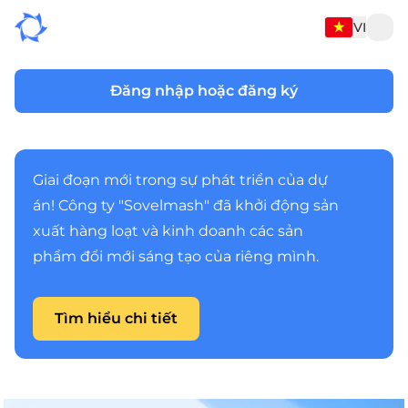
VI
Đăng nhập hoặc đăng ký
Giai đoạn mới trong sự phát triển của dự
án! Công ty "Sovelmash" đã khởi động sản
xuất hàng loạt và kinh doanh các sản
phẩm đổi mới sáng tạo của riêng mình.
Tìm hiểu chi tiết