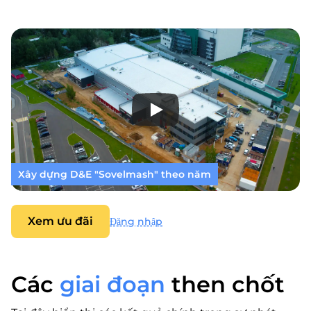
Xây dựng D&E "Sovelmash" theo năm
Xem ưu đãi
Đăng nhập
Các
giai đoạn
then chốt