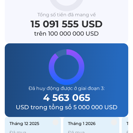
Tổng số tiền đã mang về
15 091 555 USD
trên 100 000 000 USD
Đã huy động được ở giai đoạn 3:
4 563 065
USD trong tổng số 5 000 000 USD
tháng 12 2025
tháng 1 2026
t
Đã mua
Đã mua
Đã