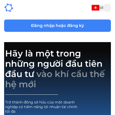
VI
Đăng nhập hoặc đăng ký
Hãy là một trong
những người đầu tiên
đầu tư
vào khí cầu thế
hệ mới
Trở thành đồng sở hữu của một doanh
nghiệp có tiềm năng lợi nhuận tài chính
tối đa