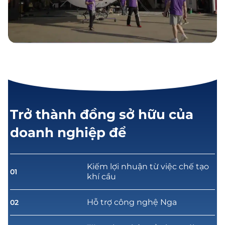
Trở thành đồng sở hữu của
doanh nghiệp để
Kiếm lợi nhuận từ việc chế tạo
01
khí cầu
Hỗ trợ công nghệ Nga
02