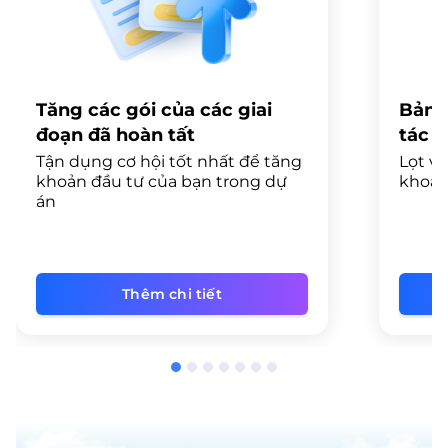
Tăng các gói của các giai
Bảng
đoạn đã hoàn tất
tác 
Tận dụng cơ hội tốt nhất để tăng
Lọt v
khoản đầu tư của bạn trong dự
khoản
án
Thêm chi tiết