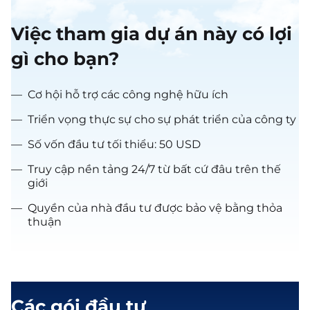
Việc tham gia dự án này có lợi
gì cho bạn?
—
Cơ hội hỗ trợ các công nghệ hữu ích
—
Triển vọng thực sự cho sự phát triển của công ty
—
Số vốn đầu tư tối thiểu: 50 USD
—
Truy cập nền tảng 24/7 từ bất cứ đâu trên thế
giới
—
Quyền của nhà đầu tư được bảo vệ bằng thỏa
thuận
Các gói đầu tư