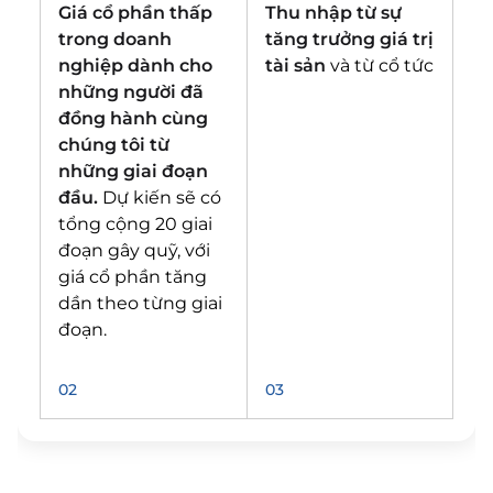
Giá cổ phần thấp
Thu nhập từ sự
trong doanh
tăng trưởng giá trị
nghiệp dành cho
tài sản
và từ cổ tức
những người đã
đồng hành cùng
chúng tôi từ
những giai đoạn
đầu.
Dự kiến ​​sẽ có
tổng cộng 20 giai
đoạn gây quỹ, với
giá cổ phần tăng
dần theo từng giai
đoạn.
02
03