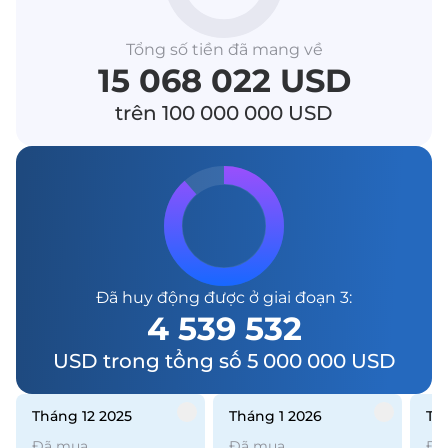
Tổng số tiền đã mang về
15 068 022 USD
trên 100 000 000 USD
Đã huy động được ở giai đoạn 3:
4 539 532
USD trong tổng số 5 000 000 USD
tháng 12 2025
tháng 1 2026
t
Đã mua
Đã mua
Đã