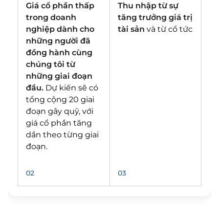
Giá cổ phần thấp
Thu nhập từ sự
trong doanh
tăng trưởng giá trị
nghiệp dành cho
tài sản
và từ cổ tức
những người đã
đồng hành cùng
chúng tôi từ
những giai đoạn
đầu.
Dự kiến ​​sẽ có
tổng cộng 20 giai
đoạn gây quỹ, với
giá cổ phần tăng
dần theo từng giai
đoạn.
02
03