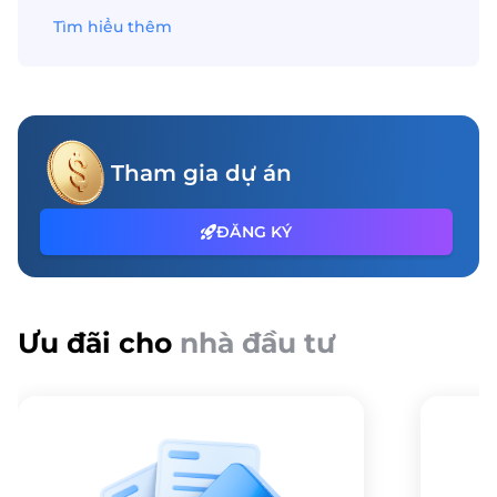
Tìm hiểu thêm
Tham gia dự án
ĐĂNG KÝ
Ưu đãi cho
nhà đầu tư