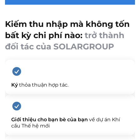
Kiếm thu nhập mà không tốn
bất kỳ chi phí nào:
trở thành
đối tác của SOLARGROUP
Ký
thỏa thuận hợp tác.
Giới thiệu cho bạn bè của bạn
về dự án Khí
cầu Thế hệ mới