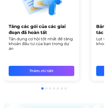
Tăng các gói của các giai
Bảng
đoạn đã hoàn tất
tác 
Tận dụng cơ hội tốt nhất để tăng
Lọt v
khoản đầu tư của bạn trong dự
khoản
án
Thêm chi tiết