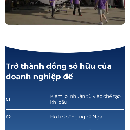
Trở thành đồng sở hữu của
doanh nghiệp để
Kiếm lợi nhuận từ việc chế tạo
01
khí cầu
Hỗ trợ công nghệ Nga
02