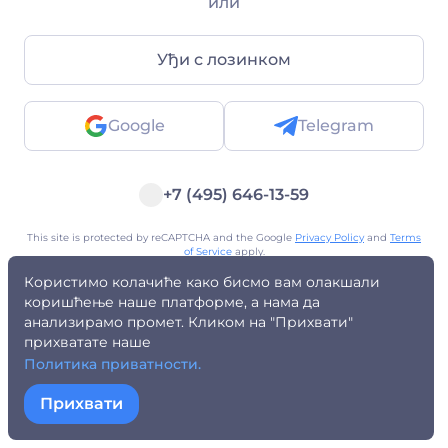
или
Уђи с лозинком
Google
Telegram
+7 (495) 646-13-59
This site is protected by reCAPTCHA and the Google
Privacy Policy
and
Terms
of Service
apply.
Обавештење за регулаторне органе
Обавештење за физичка лица
Користимо колачиће како бисмо вам олакшали
Risk disclosure
Privacy policy
Terms of Use
Public Offer
AML policy
Registered address
коришћење наше платформе, а нама да
анализирамо промет. Кликом на "Прихвати"
прихватате наше
Политика приватности.
Прихвати