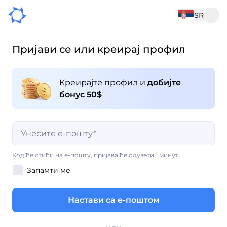
SR
Пријави се или креирај профил
Креирајте профил и
добијте
бонус 50$
Поље која мора бити попуњено
Код ће стићи на е-пошту, пријава ће одузети 1 минут.
Запамти ме
Поље која мора бити попуњено
Настави са е-поштом