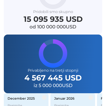
Pridobili smo skupno
15 095 935 USD
od 100 000 000USD
Privabljeno na tretji stopnji
4 567 445 USD
iz 5 000 000USD
december 2025
januar 2026
f
Prejmite
Prejmite
Pr