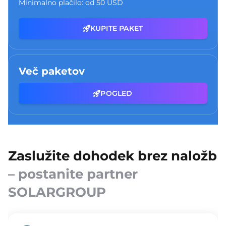
Minimalno plačilo:
od 50 USD
KUPITE PAKET
Več paketov
POGLED
Zaslužite dohodek brez naložb
– postanite partner
SOLARGROUP