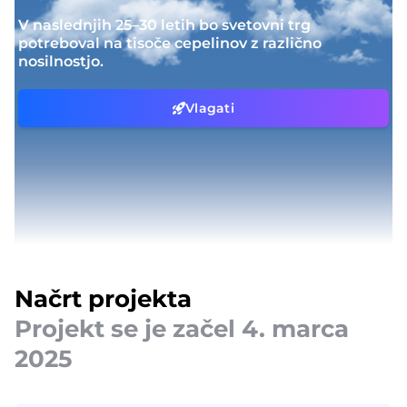
V naslednjih 25–30 letih bo svetovni trg
potreboval na tisoče cepelinov z različno
nosilnostjo.
Vlagati
Načrt projekta
Projekt se je začel 4. marca
2025