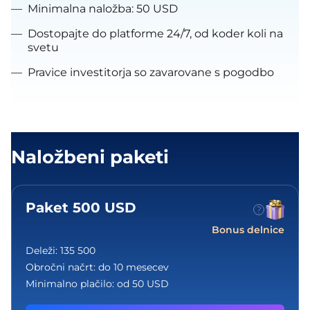
—
Minimalna naložba: 50 USD
—
Dostopajte do platforme 24/7, od koder koli na
svetu
—
Pravice investitorja so zavarovane s pogodbo
Naložbeni paketi
Paket 500 USD
Bonus delnice
Deleži:
135 500
Obročni načrt:
do 10 mesecev
Minimalno plačilo:
od 50 USD