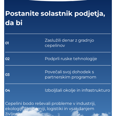
Postanite solastnik podjetja,
da bi
Zaslužili denar z gradnjo
01
cepelinov
Podprli ruske tehnologije
02
Povečali svoj dohodek s
03
partnerskim programom
Izboljšali okolje in infrastrukturo
04
Cepelini bodo reševali probleme v industriji,
ekologiji, ekonomiji, logistiki in vsakdanjem
življenju.