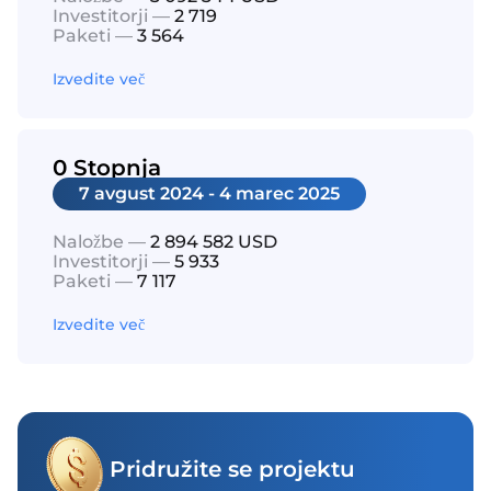
Investitorji —
2 719
Paketi —
3 564
Izvedite več
0 Stopnja
7 avgust 2024 - 4 marec 2025
Naložbe —
2 894 582 USD
Investitorji —
5 933
Paketi —
7 117
Izvedite več
Pridružite se projektu