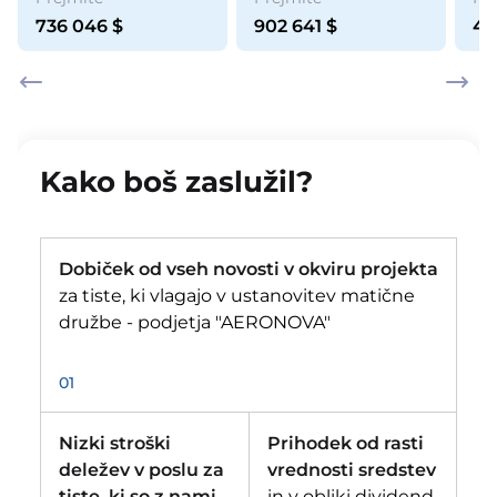
736 046
$
902 641
$
44
Kako boš zaslužil?
Dobiček od vseh novosti v okviru projekta
za tiste, ki vlagajo v ustanovitev matične
družbe - podjetja "AERONOVA"
01
Nizki stroški
Prihodek od rasti
deležev v poslu za
vrednosti sredstev
tiste, ki so z nami
in v obliki dividend