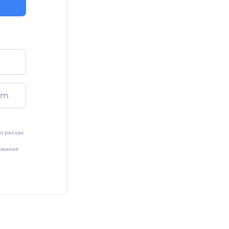
am
о рисках
ования