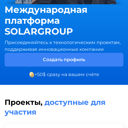
Международная
платформа
SOLARGROUP
Присоединяйтесь к технологическим проектам,
поддерживая инновационные компании
Создать профиль
+50$ сразу на вашем счёте
Проекты,
доступные для
участия