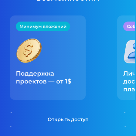
Минимум вложений
Соб
Поддержка
Лич
проектов — от 1$
дос
пла
Открыть доступ