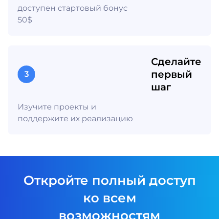
доступен стартовый бонус
50$
Сделайте
первый
3
шаг
Изучите проекты и
поддержите их реализацию
Откройте полный доступ
ко всем
возможностям