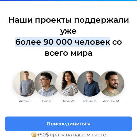
Наши проекты поддержали
уже
более 90 000 человек
со
всего мира
Антон С.
Ben N.
Jane W.
Tobias M.
Andrew M.
Присоединиться
+50$ сразу на вашем счёте