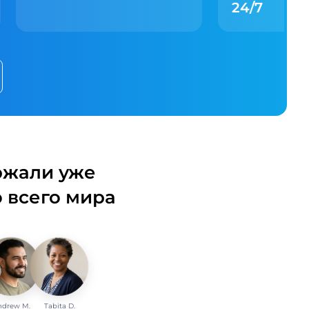
24/7
ржали уже
 всего мира
ndrew M.
Tabita D.