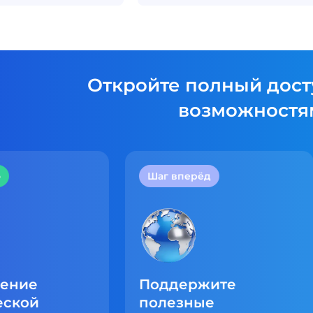
Откройте полный дост
возможностя
о
Шаг вперёд
чение
Поддержите
еской
полезные