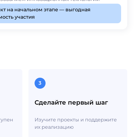
кт на начальном этапе — выгодная
мость участия
3
Сделайте первый шаг
тупен
Изучите проекты и поддержите
их реализацию