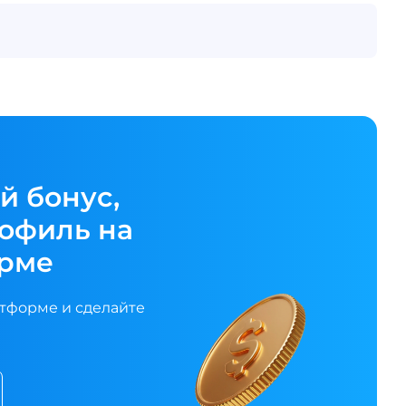
й бонус,
рофиль на
рме
атформе и сделайте