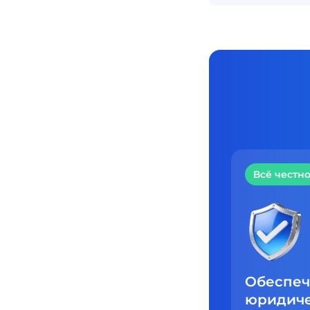
Результат
Всё честн
Участие в бизнесе
Обеспе
по цене его
юридич