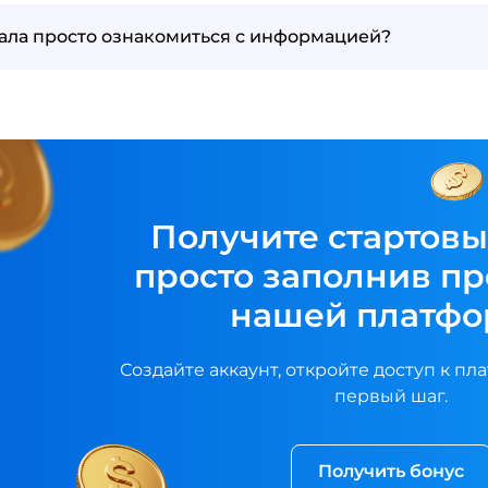
ала просто ознакомиться с информацией?
Получите стартовы
просто заполнив п
нашей платфо
Создайте аккаунт, откройте доступ к пл
первый шаг.
Получить бонус