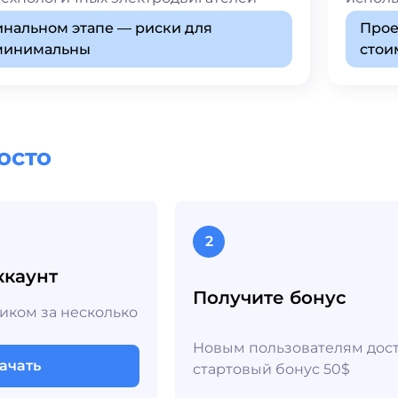
инальном этапе — риски для
Прое
 минимальны
стои
осто
2
ккаунт
Получите бонус
ником за несколько
Новым пользователям дос
ачать
стартовый бонус 50$