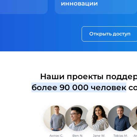
инновации
Открыть доступ
Наши проекты подде
более 90 000 человек
со
Антон С.
Ben N.
Jane W.
Tobias M.
A