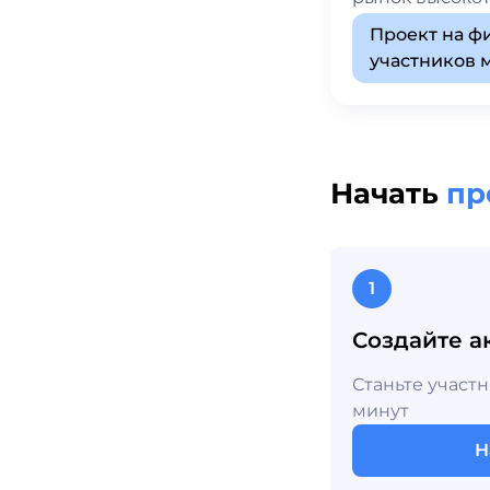
Проект на ф
участников
Начать
пр
1
Создайте а
Станьте участ
минут
Н