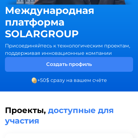
Международная
платформа
SOLARGROUP
Присоединяйтесь к технологическим проектам,
поддерживая инновационные компании
Создать профиль
+50$ сразу на вашем счёте
Проекты,
доступные для
участия