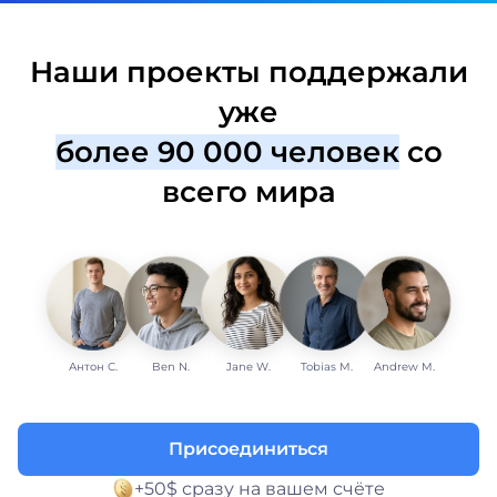
Наши проекты поддержали
уже
более 90 000 человек
со
всего мира
Антон С.
Ben N.
Jane W.
Tobias M.
Andrew M.
Присоединиться
+50$ сразу на вашем счёте