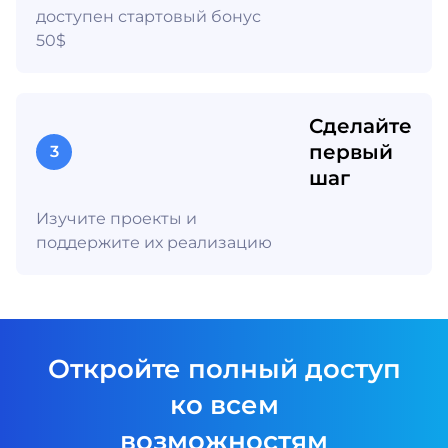
доступен стартовый бонус
50$
Сделайте
первый
3
шаг
Изучите проекты и
поддержите их реализацию
Откройте полный доступ
ко всем
возможностям