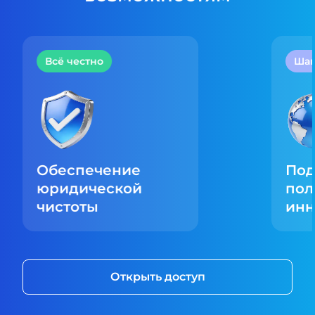
Всё честно
Шаг
Обеспечение
По
юридической
пол
чистоты
инн
Открыть доступ