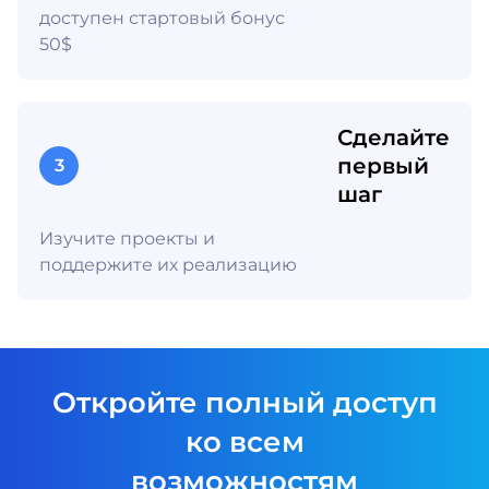
доступен стартовый бонус
50$
Сделайте
первый
3
шаг
Изучите проекты и
поддержите их реализацию
Откройте полный доступ
ко всем
возможностям