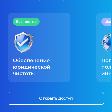
Всё честно
Шаг
Обеспечение
По
юридической
пол
чистоты
инн
Открыть доступ