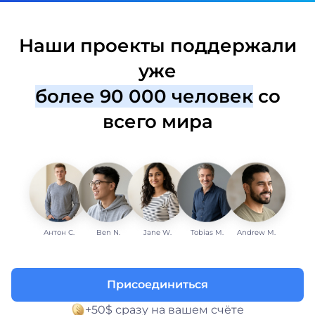
Наши проекты поддержали
уже
более 90 000 человек
со
всего мира
Антон С.
Ben N.
Jane W.
Tobias M.
Andrew M.
Присоединиться
+50$ сразу на вашем счёте