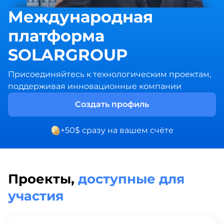
Международная
платформа
SOLARGROUP
Присоединяйтесь к технологическим проектам,
поддерживая инновационные компании
Создать профиль
+50$ сразу на вашем счёте
Проекты,
доступные для
участия