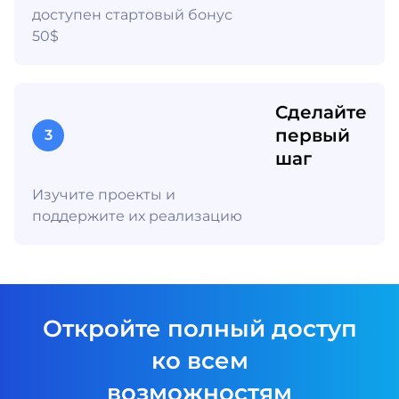
доступен стартовый бонус
50$
Сделайте
первый
3
шаг
Изучите проекты и
поддержите их реализацию
Откройте полный доступ
ко всем
возможностям