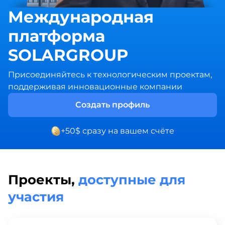
Международная
платформа
SOLARGROUP
Присоединяйтесь к технологическим проектам,
поддерживая инновационные компании
Создать профиль
+50$ сразу на вашем счёте
Проекты,
доступные для
участия