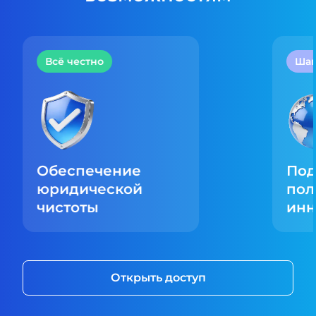
Всё честно
Шаг
Обеспечение
По
юридической
пол
чистоты
инн
Открыть доступ