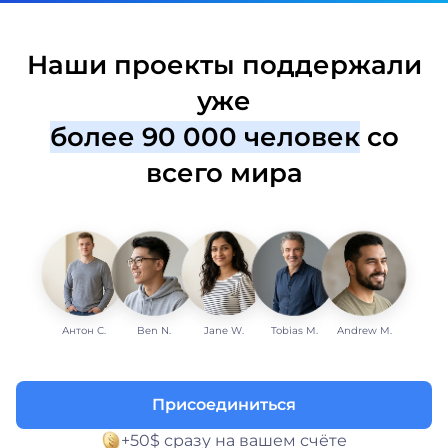
Наши проекты поддержали
уже
более 90 000 человек
со
всего мира
Антон С.
Ben N.
Jane W.
Tobias M.
Andrew M.
Присоединиться
+50$ сразу на вашем счёте