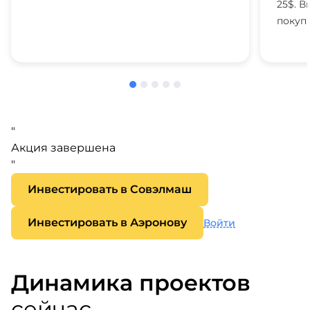
25$. В
покупк
"
Акция завершена
"
Инвестировать в Совэлмаш
Инвестировать в Аэронову
Войти
Динамика проектов
сейчас