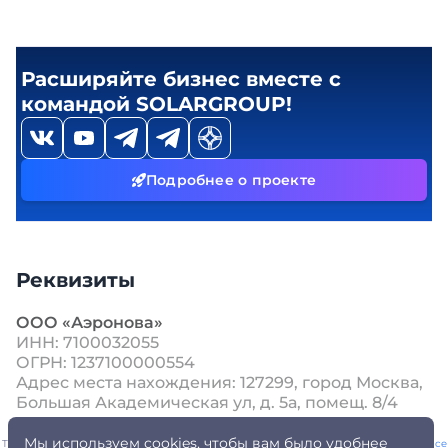
Расширяйте бизнес вместе с
командой SOLARGROUP!
Подробнее о проекте
Реквизиты
ООО «Аэронова»
ИНН: 7100032055
ОГРН: 1237100000554
Адрес места нахождения: 127299, город Москва,
Большая Академическая ул, д. 5а, помещ. 8/4
Мы используем cookies, чтобы вам было удобнее
This site is protected by reCAPTCHA and the Google
Privacy Policy
and
Terms of Service