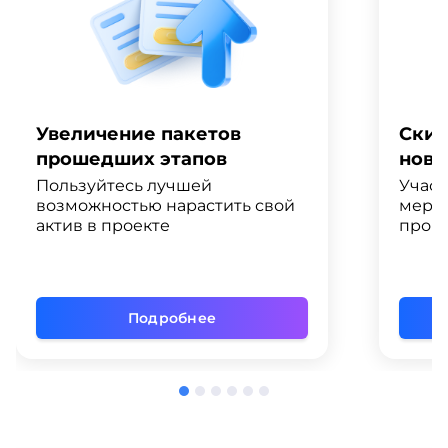
Увеличение пакетов
Скид
прошедших этапов
ново
Пользуйтесь лучшей
Участ
возможностью нарастить свой
меро
актив в проекте
промо
Подробнее