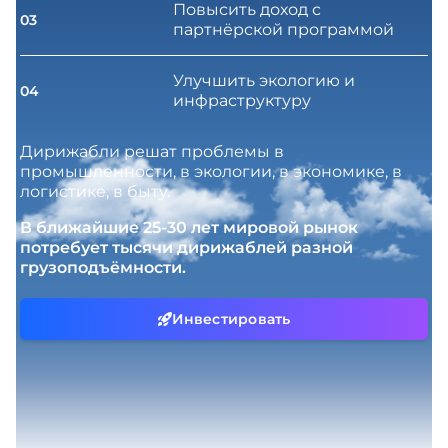
Повысить доход с
03
партнёрской программой
Улучшить экологию и
04
инфраструктуру
Дирижабли решат проблемы в
промышленности, в экологии, в экономике, в
логистике, в быту.
В ближайшие 25-30 лет мировой рынок
потребует тысячи дирижаблей разной
грузоподъёмности.
Инвестировать