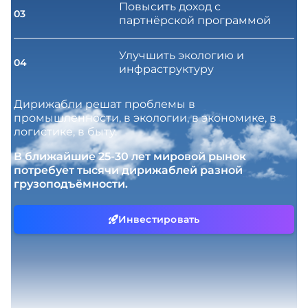
Повысить доход с
03
партнёрской программой
Улучшить экологию и
04
инфраструктуру
Дирижабли решат проблемы в
промышленности, в экологии, в экономике, в
логистике, в быту.
В ближайшие 25-30 лет мировой рынок
потребует тысячи дирижаблей разной
грузоподъёмности.
Инвестировать