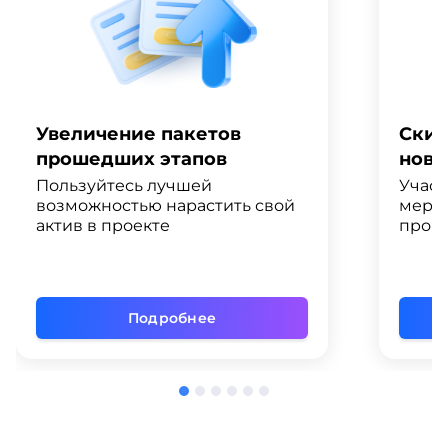
Увеличение пакетов
Скид
прошедших этапов
ново
Пользуйтесь лучшей
Участ
возможностью нарастить свой
меро
актив в проекте
промо
Подробнее