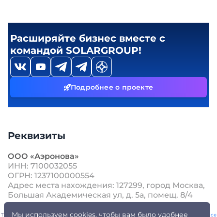
Расширяйте бизнес вместе с
командой SOLARGROUP!
Подробнее о проекте
Реквизиты
ООО «Аэронова»
ИНН: 7100032055
ОГРН: 1237100000554
Адрес места нахождения: 127299, город Москва,
Большая Академическая ул, д. 5а, помещ. 8/4
Мы используем cookies, чтобы вам было удобнее
This site is protected by reCAPTCHA and the Google
Privacy Policy
and
Terms of Service