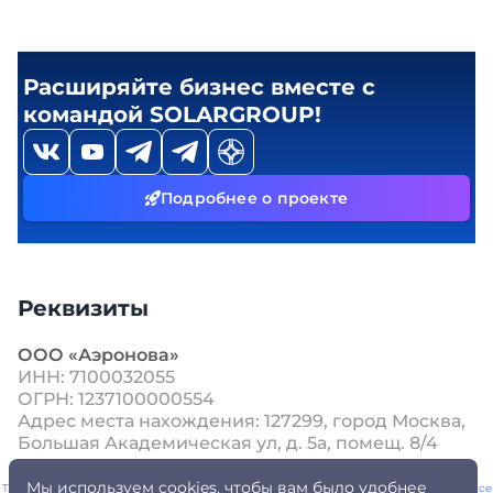
Расширяйте бизнес вместе с
командой SOLARGROUP!
Подробнее о проекте
Реквизиты
ООО «Аэронова»
ИНН: 7100032055
ОГРН: 1237100000554
Адрес места нахождения: 127299, город Москва,
Большая Академическая ул, д. 5а, помещ. 8/4
Мы используем cookies, чтобы вам было удобнее
This site is protected by reCAPTCHA and the Google
Privacy Policy
and
Terms of Service