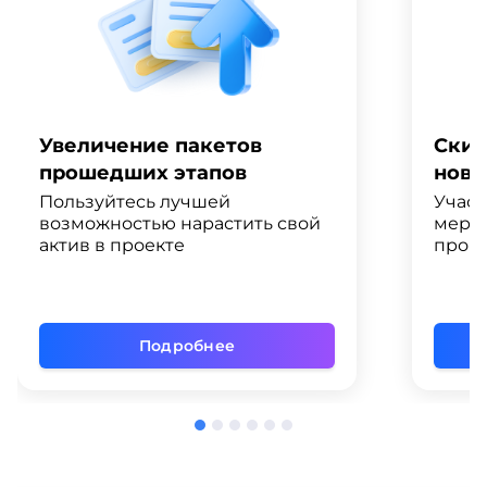
Увеличение пакетов
Скид
прошедших этапов
ново
Пользуйтесь лучшей
Участ
возможностью нарастить свой
меро
актив в проекте
промо
Подробнее