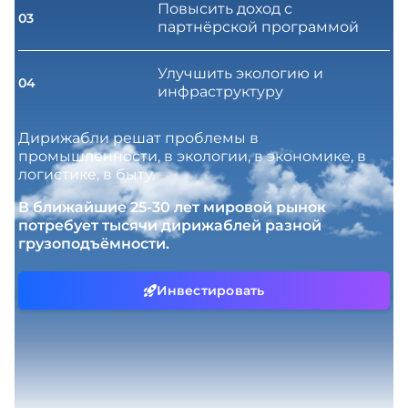
Повысить доход с
03
партнёрской программой
Улучшить экологию и
04
инфраструктуру
Дирижабли решат проблемы в
промышленности, в экологии, в экономике, в
логистике, в быту.
В ближайшие 25-30 лет мировой рынок
потребует тысячи дирижаблей разной
грузоподъёмности.
Инвестировать