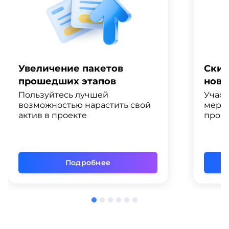
Увеличение пакетов
Скид
прошедших этапов
ново
Пользуйтесь лучшей
Участ
возможностью нарастить свой
меро
актив в проекте
промо
Подробнее