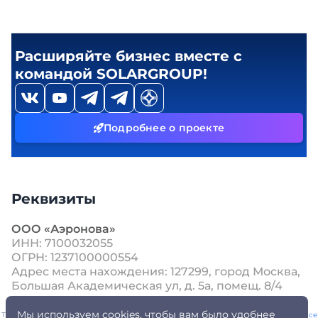
Расширяйте бизнес вместе с
командой SOLARGROUP!
Подробнее о проекте
Реквизиты
ООО «Аэронова»
ИНН: 7100032055
ОГРН: 1237100000554
Адрес места нахождения: 127299, город Москва,
Большая Академическая ул, д. 5а, помещ. 8/4
Мы используем cookies, чтобы вам было удобнее
This site is protected by reCAPTCHA and the Google
Privacy Policy
and
Terms of Service