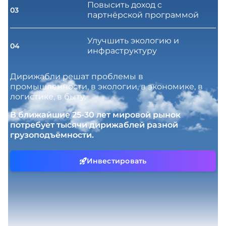
Повысить доход с
03
партнёрской программой
Улучшить экологию и
04
инфраструктуру
Дирижабли решат проблемы в
промышленности, в экологии, в экономике, в
логистике, в быту.
В ближайшие 25-30 лет мировой рынок
потребует тысячи дирижаблей разной
грузоподъёмности.
Инвестировать