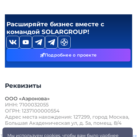
Расширяйте бизнес вместе с
командой SOLARGROUP!
Подробнее о проекте
Реквизиты
ООО «Аэронова»
ИНН: 7100032055
ОГРН: 1237100000554
Адрес места нахождения: 127299, город Москва,
Большая Академическая ул, д. 5а, помещ. 8/4
Мы используем cookies, чтобы вам было удобнее
This site is protected by reCAPTCHA and the Google
Privacy Policy
and
Terms of Service