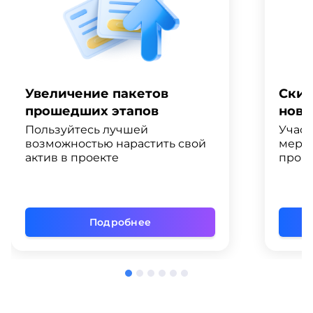
Увеличение пакетов
Скид
прошедших этапов
ново
Пользуйтесь лучшей
Участ
возможностью нарастить свой
меро
актив в проекте
промо
Подробнее