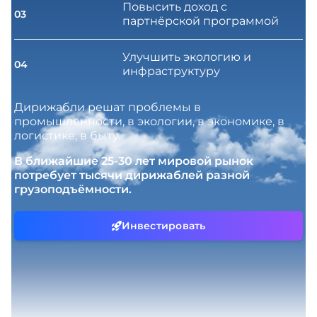
Повысить доход с
03
партнёрской программой
Улучшить экологию и
04
инфраструктуру
Дирижабли решат проблемы в
промышленности, в экологии, в экономике, в
логистике, в быту.
В ближайшие 25-30 лет мировой рынок
потребует тысячи дирижаблей разной
грузоподъёмности.
Инвестировать