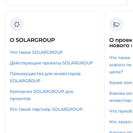
О SOLARGROUP
О прое
нового 
Что такое SOLARGROUP
Что такое
Действующие проекты SOLARGROUP
нового по
цели?
Преимущества для инвесторов
SOLARGROUP
Какие ком
Компания SOLARGROUP для
Какова ми
проектов
инвестиро
Кто такой партнёр SOLARGROUP
Что приоб
Кто заказ
Каковы п