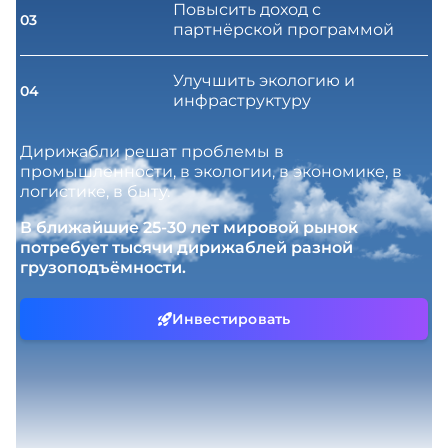
Повысить доход с
03
партнёрской программой
Улучшить экологию и
04
инфраструктуру
Дирижабли решат проблемы в
промышленности, в экологии, в экономике, в
логистике, в быту.
В ближайшие 25-30 лет мировой рынок
потребует тысячи дирижаблей разной
грузоподъёмности.
Инвестировать