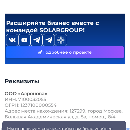
Расширяйте бизнес вместе с
командой SOLARGROUP!
Подробнее о проекте
Реквизиты
ООО «Аэронова»
ИНН: 7100032055
ОГРН: 1237100000554
Адрес места нахождения: 127299, город Москва,
Большая Академическая ул, д. 5а, помещ. 8/4
Мы используем cookies, чтобы вам было удобнее
This site is protected by reCAPTCHA and the Google
Privacy Policy
and
Terms of Service