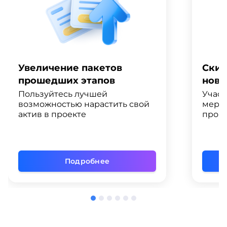
Увеличение пакетов
Скид
прошедших этапов
ново
Пользуйтесь лучшей
Участ
возможностью нарастить свой
меро
актив в проекте
промо
Подробнее