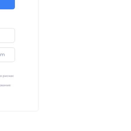
am
о рисках
ования