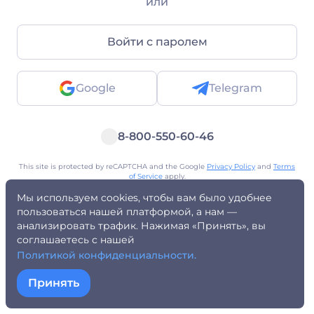
или
Войти с паролем
Google
Telegram
8-800-550-60-46
This site is protected by reCAPTCHA and the Google
Privacy Policy
and
Terms
of Service
apply.
Уведомление для регулирующих органов
Мы используем cookies, чтобы вам было удобнее
Уведомление для физических лиц
Предупреждение о рисках
Политика конфиденциальности
Персональные данные (ФЗ-152/242)
пользоваться нашей платформой, а нам —
Правила пользования
Оферта
AML политика
Контакты
анализировать трафик. Нажимая «Принять», вы
соглашаетесь с нашей
Политикой конфиденциальности.
Принять