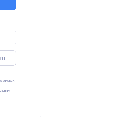
am
о рисках
ования