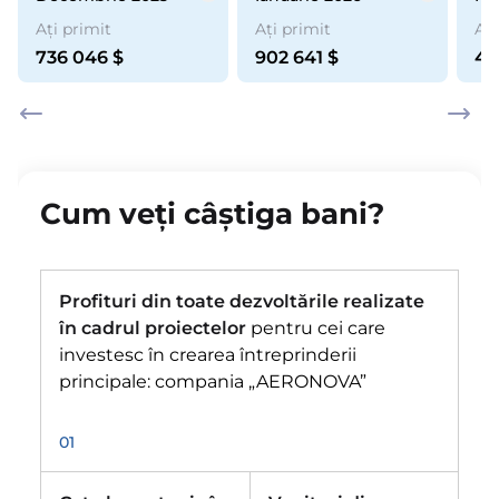
Ați primit
Ați primit
Ați
736 046
$
902 641
$
44
Cum veți câștiga bani?
Profituri din toate dezvoltările realizate
în cadrul proiectelor
pentru cei care
investesc în crearea întreprinderii
principale: compania „AERONOVA”
01