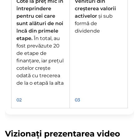
Cote la preț mic în
Venituri din
întreprindere
creșterea valorii
pentru cei care
activelor
și sub
sunt alături de noi
formă de
încă din primele
dividende
etape.
În total, au
fost prevăzute 20
de etape de
finanțare, iar prețul
cotelor crește
odată cu trecerea
de la o etapă la alta
02
03
Vizionați prezentarea video