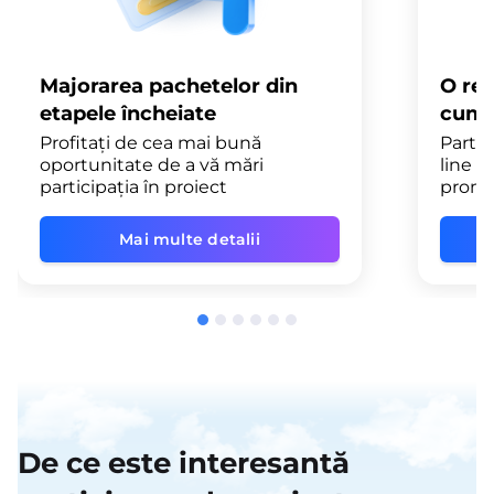
Majorarea pachetelor din
O red
etapele încheiate
cump
Profitați de cea mai bună
Partic
oportunitate de a vă mări
line ș
participația în proiect
promo
Mai multe detalii
De ce este interesantă