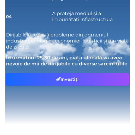
A proteja mediul și a
04
îmbunătăți infrastructura
Dirijabilele rezolvă probleme din domeniul
industriei, ecologiei, economiei, logisticii și din viața
de zi cu zi.
În următorii 25-30 de ani, piața globală va avea
nevoie de mii de dirijabile cu diverse sarcini utile.
Investiți