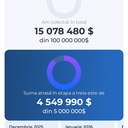
Am colectat în total
15 078 480 $
din 100 000 000$
Suma atrasă în etapa a treia este de
4 549 990 $
din 5 000 000$
decembrie 2025
ianuarie 2026
f