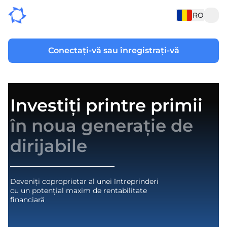
RO
Conectați-vă sau înregistrați-vă
Investiți printre primii
în noua generație de
dirijabile
Deveniți coproprietar al unei întreprinderi
cu un potențial maxim de rentabilitate
financiară