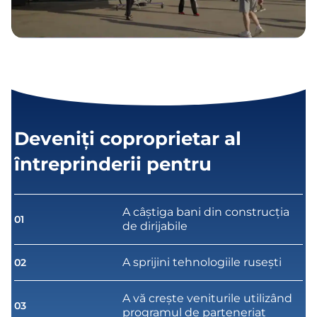
Deveniți coproprietar al
întreprinderii pentru
A câștiga bani din construcția
01
de dirijabile
A sprijini tehnologiile rusești
02
A vă crește veniturile utilizând
03
programul de parteneriat