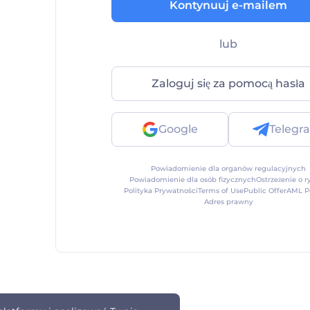
Kontynuuj e-mailem
lub
Zaloguj się za pomocą hasła
Google
Telegr
Powiadomienie dla organów regulacyjnych
Powiadomienie dla osób fizycznych
Ostrzeżenie o r
Polityka Prywatności
Terms of Use
Public Offer
AML Po
Adres prawny