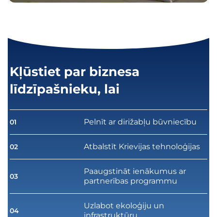
Kļūstiet par biznesa
līdzīpašnieku, lai
Pelnīt ar dirižabļu būvniecību
01
Atbalstīt Krievijas tehnoloģijas
02
Paaugstināt ienākumus ar
03
partnerības programmu
Uzlabot ekoloģiju un
04
infrastruktūru