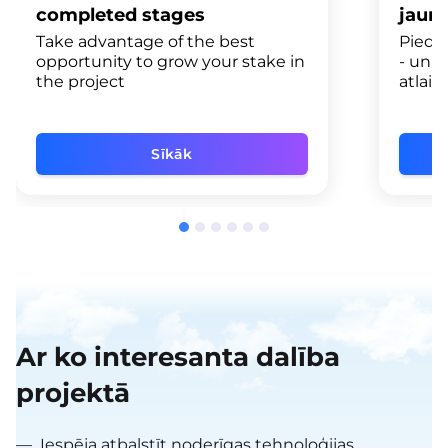
completed stages
jaun
Take advantage of the best
Pieda
opportunity to grow your stake in
- un 
the project
atlaid
Sīkāk
Ar ko interesanta dalība
projektā
—
Iespēja atbalstīt noderīgas tehnoloģijas