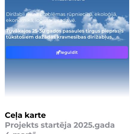
Dirižabļi risina problēmas rūpniecībā, ekoloģijā,
ekonomikā, loģistikā, sadzīvē.
Tuvākajos 25-30 gados pasaules tirgus pieprasīs
tūkstošiem dažādas kravnesības dirižabļus.
Ieguldīt
Ceļa karte
Projekts startēja 2025.gada