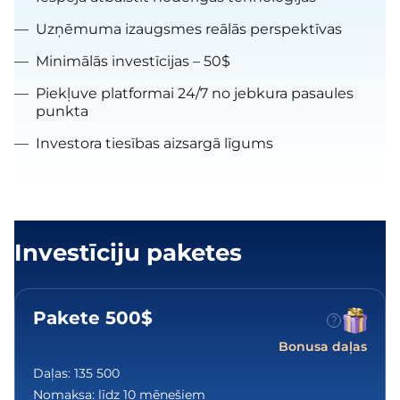
—
Uzņēmuma izaugsmes reālās perspektīvas
—
Minimālās investīcijas – 50$
—
Piekļuve platformai 24/7 no jebkura pasaules
punkta
—
Investora tiesības aizsargā līgums
Investīciju paketes
Pakete 500$
Bonusa daļas
Daļas:
135 500
Nomaksa:
līdz 10 mēnešiem