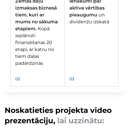
Zemas daļu
Ienākumi par
izmaksas biznesā
aktīva vērtības
tiem, kuri ar
pieaugumu
un
mums no sākuma
dividenžu izskatā
etapiem.
Kopā
ieplānoti
finansēšanas 20
etapi, ar katru no
tiem daļas
padārdzinās
02
03
Noskatieties projekta video
prezentāciju,
lai uzzinātu: