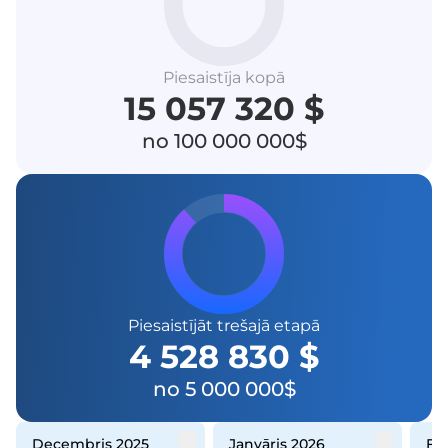
Piesaistīja kopā
15 057 320 $
no 100 000 000$
Piesaistījāt trešajā etapā
4 528 830 $
no 5 000 000$
decembris 2025
janvāris 2026
f