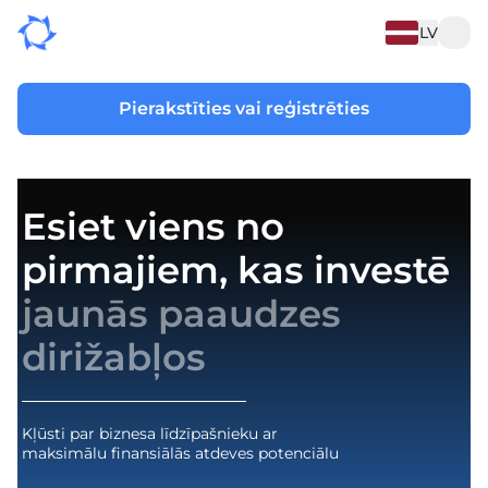
LV
Pierakstīties vai reģistrēties
Esiet viens no
pirmajiem, kas investē
jaunās paaudzes
dirižabļos
Kļūsti par biznesa līdzīpašnieku ar
maksimālu finansiālās atdeves potenciālu