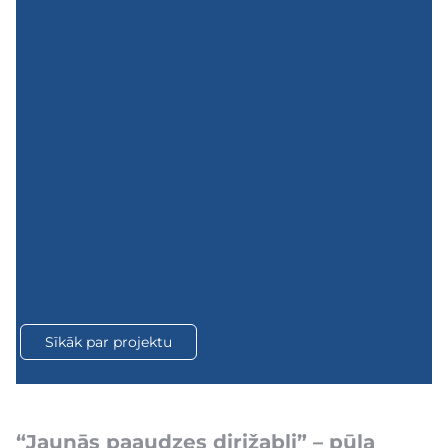
Sīkāk par projektu
“Jaunās paaudzes dirižabļi” – pūļa