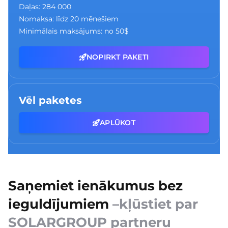
Daļas:
284 000
Nomaksa:
līdz 20 mēnešiem
Minimālais maksājums:
no 50$
NOPIRKT PAKETI
Vēl paketes
APLŪKOT
Saņemiet ienākumus bez
ieguldījumiem
–kļūstiet par
SOLARGROUP partneru