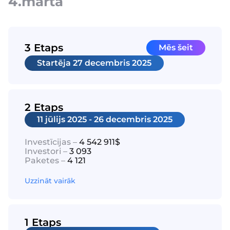
4.martā
3 Etaps
Mēs šeit
Startēja
27 decembris 2025
2 Etaps
11 jūlijs 2025 - 26 decembris 2025
Investīcijas –
4 542 911$
Investori –
3 093
Paketes –
4 121
Uzzināt vairāk
1 Etaps