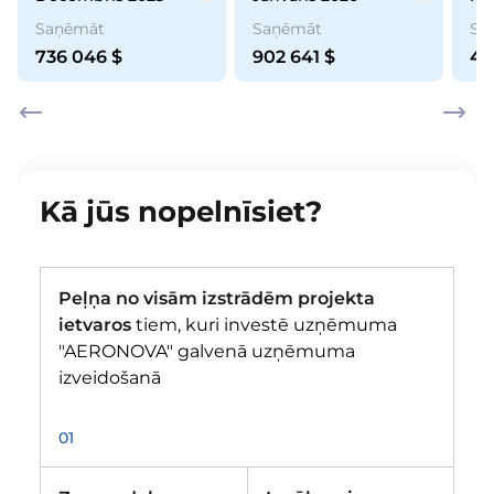
Saņēmāt
Saņēmāt
Sa
736 046
$
902 641
$
44
Kā jūs nopelnīsiet?
Peļņa no visām izstrādēm projekta
ietvaros
tiem, kuri investē uzņēmuma
"AERONOVA" galvenā uzņēmuma
izveidošanā
01