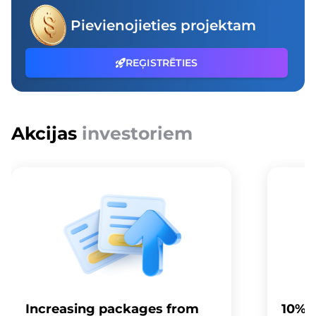
Pievienojieties projektam
REĢISTRĒTIES
Akcijas
investoriem
Increasing packages from
10% a