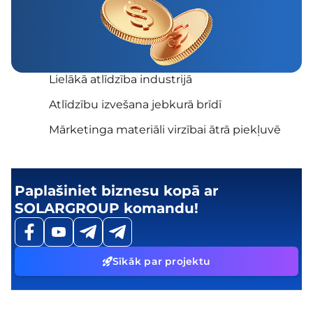
Lielākā atlīdzība industrijā
Atlīdzību izvešana jebkurā brīdī
Mārketinga materiāli virzībai ātrā piekļuvē
Paplašiniet biznesu kopā ar
SOLARGROUP komandu!
Sīkāk par projektu