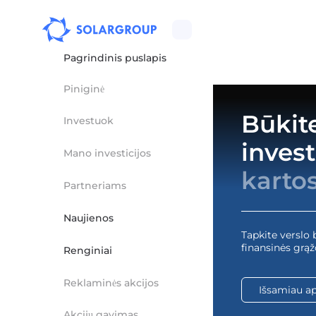
Pagrindinis puslapis
Piniginė
Būkite
Investuok
inves
Mano investicijos
kartos
Partneriams
Naujienos
Tapkite verslo
finansinės grą
Renginiai
Reklaminės akcijos
Išsamiau ap
Akcijų gavimas