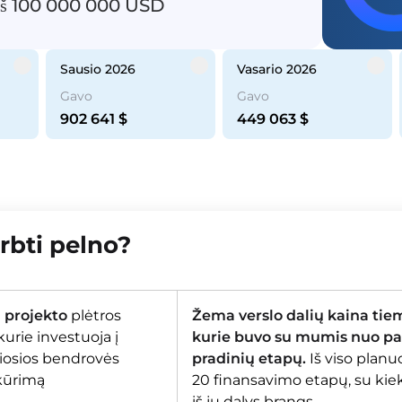
iš 100 000 000 USD
sausio 2026
vasario 2026
Gavo
Gavo
902 641
$
449 063
$
rbti pelno?
ų projekto
plėtros
Žema verslo dalių kaina tie
urie investuoja į
kurie buvo su mumis nuo pa
iosios bendrovės
pradinių etapų.
Iš viso plan
kūrimą
20 finansavimo etapų, su kie
iš jų dalys brangs.