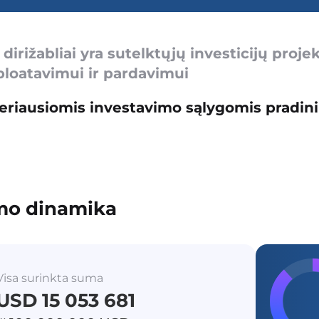
dirižabliai yra sutelktųjų investicijų projek
loatavimui ir pardavimui
eriausiomis investavimo sąlygomis pradin
mo dinamika
Visa surinkta suma
USD 15 053 681