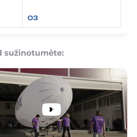
03
d sužinotumėte: