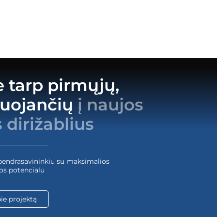
 tarp pirmųjų,
tuojančių
į naujos
 dirižablius
 bendrasavininkiu su maksimalios
žos potencialu
ie projektą