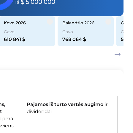
iš $ 5 000 000
kovo 2026
balandžio 2026
gegu
Gavo
Gavo
Gavo
610 841
$
768 064
$
568 
ms,
Pajamos iš turto vertės augimo
ir
t
dividendai
uojama
kvienu