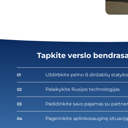
Tapkite verslo bendrasa
Uždirbkite pelno iš dirižablių statyb
01
Palaikykite Rusijos technologijas
02
Padidinkite savo pajamas su partne
03
Pagerinkite aplinkosauginę situaciją 
04