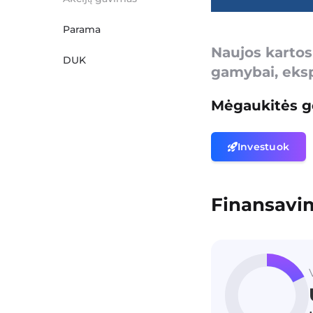
Parama
Naujos kartos 
DUK
gamybai, eksp
Mėgaukitės g
Investuok
Finansavi