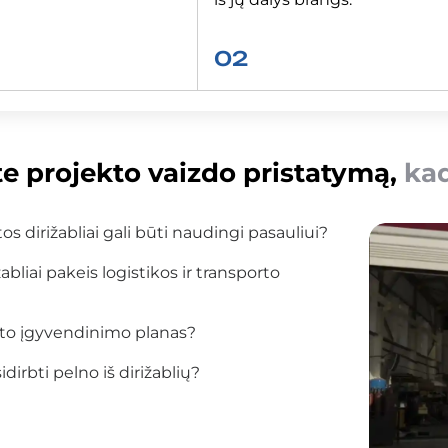
02
te projekto vaizdo pristatymą,
ka
os dirižabliai gali būti naudingi pasauliui?
bliai pakeis logistikos ir transporto
kto įgyvendinimo planas?
dirbti pelno iš dirižablių?