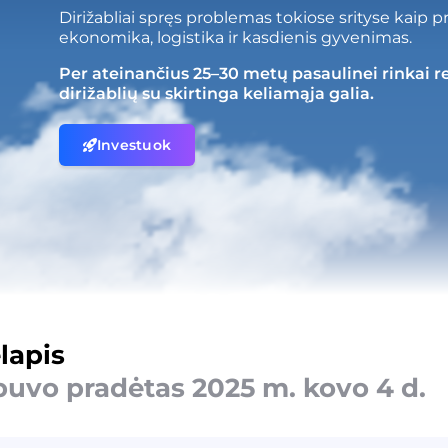
Dirižabliai spręs problemas tokiose srityse kaip 
ekonomika, logistika ir kasdienis gyvenimas.
Per ateinančius 25–30 metų pasaulinei rinkai r
dirižablių su skirtinga keliamąja galia.
Investuok
lapis
buvo pradėtas 2025 m. kovo 4 d.