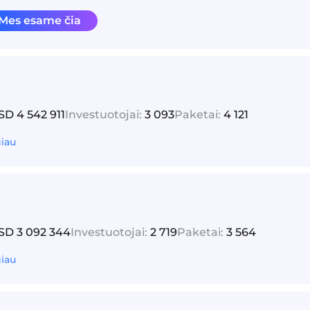
Mes esame čia
D 4 542 911
Investuotojai:
3 093
Paketai:
4 121
giau
D 3 092 344
Investuotojai:
2 719
Paketai:
3 564
giau