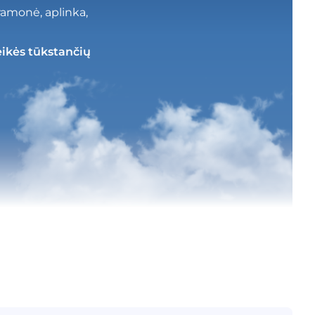
pramonė, aplinka,
eikės tūkstančių