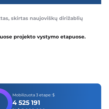
tas, skirtas naujoviškų dirižablių
iuose projekto vystymo etapuose.
Mobilizuota 3 etape: $
4 525 191