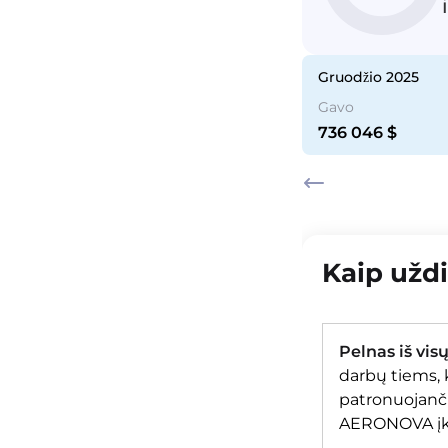
5
lapkričio 2025
gruodžio 2025
Gavo
Gavo
577 730
$
736 046
$
Kaip uždi
Pelnas iš vis
darbų tiems, k
patronuojanč
AERONOVA į