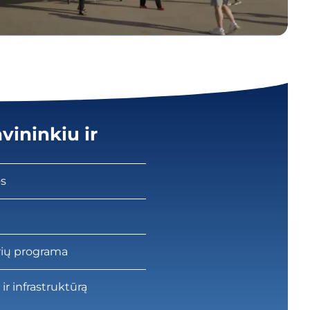
vininkiu ir
os
rių programa
ir infrastruktūrą