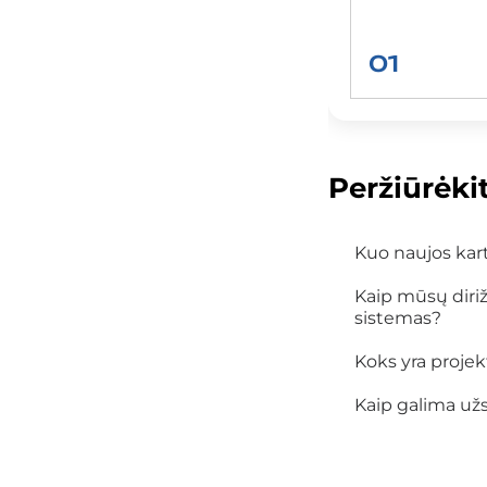
01
Peržiūrėki
Kuo naujos kart
Kaip mūsų diriža
sistemas?
Koks yra proje
Kaip galima užsi