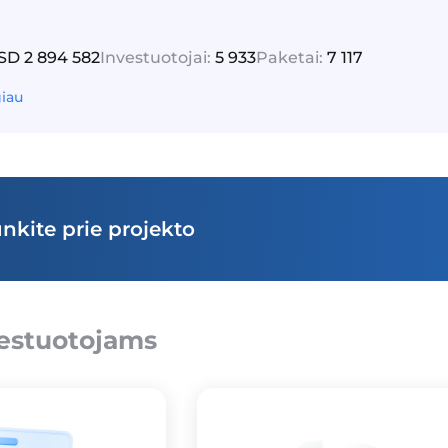
D 2 894 582
Investuotojai:
5 933
Paketai:
7 117
giau
unkite prie projekto
estuotojams