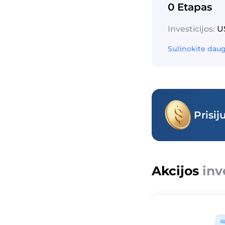
0 Etapas
Investicijos:
US
Sužinokite dau
Prisij
Akcijos
inv