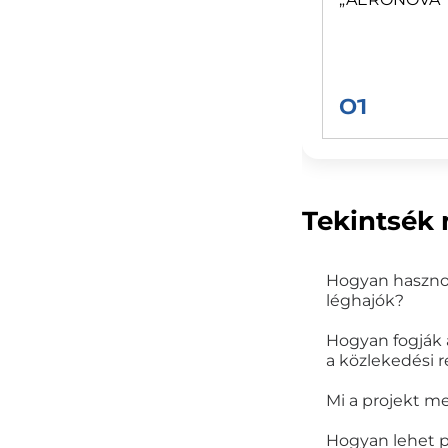
01
Tekintsék 
Hogyan hasznos
léghajók?
Hogyan fogják a
a közlekedési 
Mi a projekt me
Hogyan lehet p