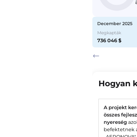
2025
november 2025
december 2025
k
Megkapták
Megkapták
577 730
$
736 046
$
Hogyan k
A projekt ke
összes fejle
nyereség
azo
befektetnek a
„AERONOVA" v