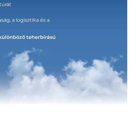
túrát
ság, a logisztika és a
 különböző teherbírású