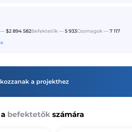
 —
$2 894 582
Befektetők —
5 933
Csomagok —
7 117
ek
akozzanak a projekthez
 a
befektetők
számára