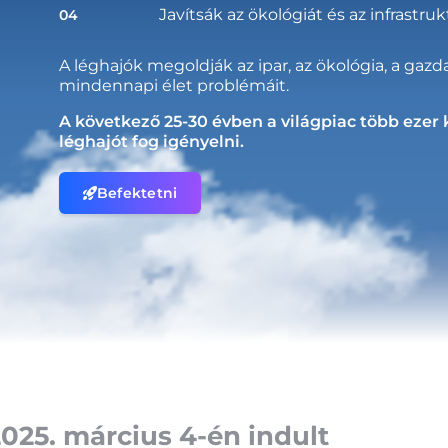
Javítsák az ökológiát és az infrastruk
04
A léghajók megoldják az ipar, az ökológia, a gazda
mindennapi élet problémáit.
A következő 25-30 évben a világpiac több ezer
léghajót fog igényelni.
Befektetni
2025. március 4-én indult