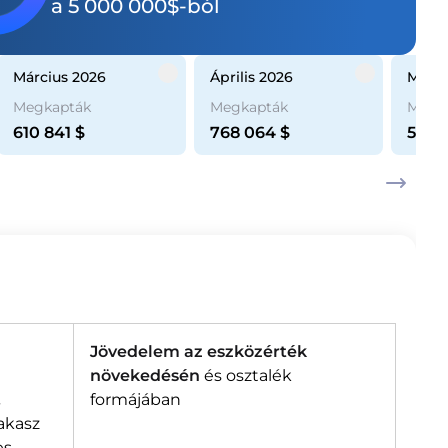
a 5 000 000$-ból
március 2026
április 2026
máju
Megkapták
Megkapták
Megk
610 841
$
768 064
$
568 
Jövedelem az eszközérték
növekedésén
és osztalék
.
formájában
zakasz
es