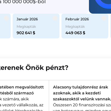
a 100 000 000$-ból
január 2026
február 2026
Megkapták
Megkapták
902 641
$
449 063
$
erenek Önök pénzt?
retében megvalósított
Alacsony tulajdonrész árak
sztésből származó
azoknak, akik a kezdeti
k számára, akik
szakaszoktól velünk vannak
 vezető vállalkozás, az
Összesen 20 finanszírozási s
állalat létrehozásába
van betervezve, minden egy