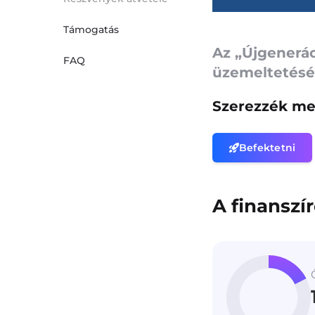
Támogatás
Az „Újgenerác
FAQ
üzemeltetésé
Szerezzék meg
Befektetni
A finanszí