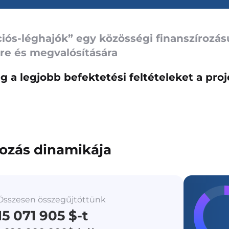
iós-léghajók” egy közösségi finanszírozású
re és megvalósítására
 a legjobb befektetési feltételeket a proj
rozás dinamikája
Összesen összegűjtöttünk
15 071 905 $-t