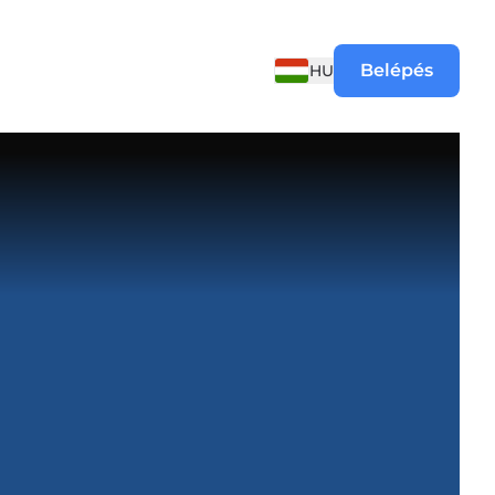
Belépés
HU