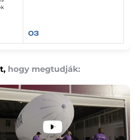
ek
03
t,
hogy megtudják: