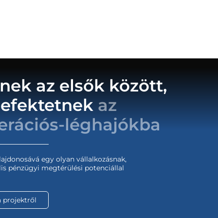
nek az elsők között,
befektetnek
az
erációs-léghajókba
lajdonosává egy olyan vállalkozásnak,
s pénzügyi megtérülési potenciállal
 projektről