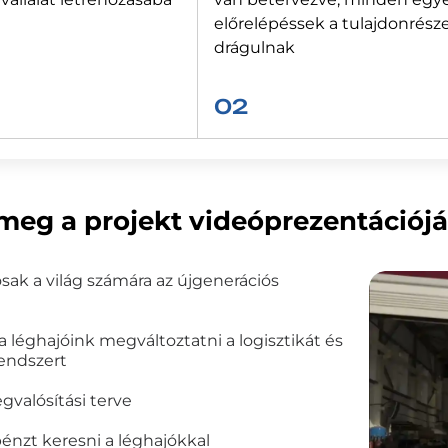
előrelépéssek a tulajdonrész
drágulnak
02
meg a projekt videóprezentációjá
ak a világ számára az újgenerációs
 léghajóink megváltoztatni a logisztikát és
rendszert
gvalósítási terve
énzt keresni a léghajókkal