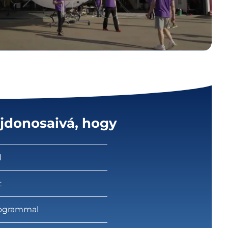
ajdonosaivá, hogy
l
t
rogrammal