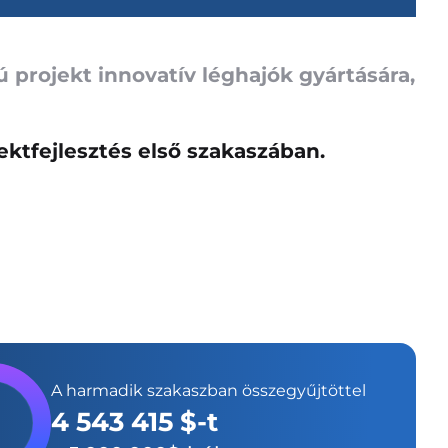
 projekt innovatív léghajók gyártására,
ektfejlesztés első szakaszában.
A harmadik szakaszban összegyűjtöttel
4 543 415 $-t