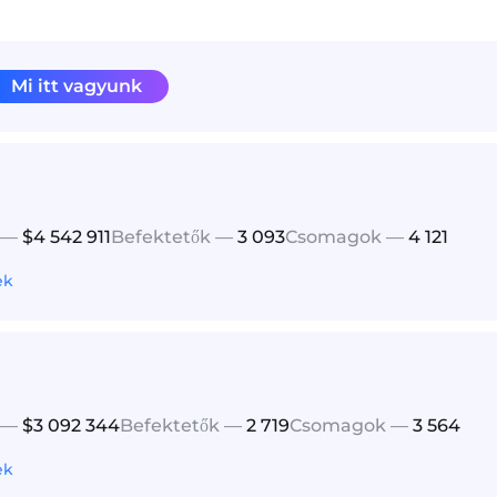
Mi itt vagyunk
 —
$4 542 911
Befektetők —
3 093
Csomagok —
4 121
ek
 —
$3 092 344
Befektetők —
2 719
Csomagok —
3 564
ek