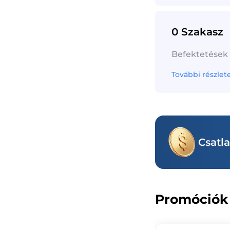
0 Szakasz
Befektetések
További részlet
Csatl
Promóciók