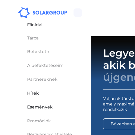
Főoldal
Tárca
Legye
Befektetni
akik 
A befektetéseim
újgen
Partnereknek
Hírek
Váljanak társtu
amely maximáli
Események
rendelkezik
Promóciók
Bővebben a
Részvények átvétele