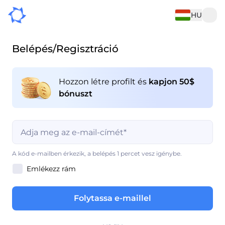
HU
Belépés/Regisztráció
Hozzon létre profilt és
kapjon 50$
bónuszt
Ez a mező kitöltése kötelező
A kód e-mailben érkezik, a belépés 1 percet vesz igénybe.
Emlékezz rám
Ez a mező kitöltése kötelező
Folytassa e-maillel