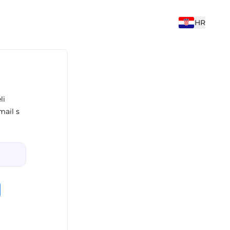
HR
li
mail s