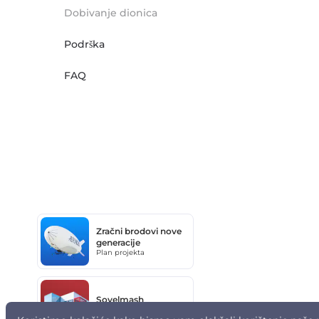
Dobivanje dionica
Podrška
FAQ
Zračni brodovi nove
generacije
Plan projekta
Sovelmash
Plan projekta