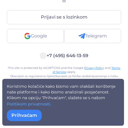
ili
Prijavi se s lozinkom
Google
Telegram
+7 (495) 646-13-59
This site is protected by reCAPTCHA and the Google
Privacy Policy
and
Terms
of Service
apply.
Obavijest za regulatorna tijela
Obavijest za fizičke osobe
Upozorenje o riziku
Politika privatnosti
Terms of Use
Public Offer
AML politika
Registrirana adresa
Koristimo kolačiće kako bismo vam olakšali korištenje
naše platforme i kako bismo analizirali posjećenost.
Klikom na opciju "Prihvaćam", slažete se s našom
Politikom privatnosti.
Prihvaćam